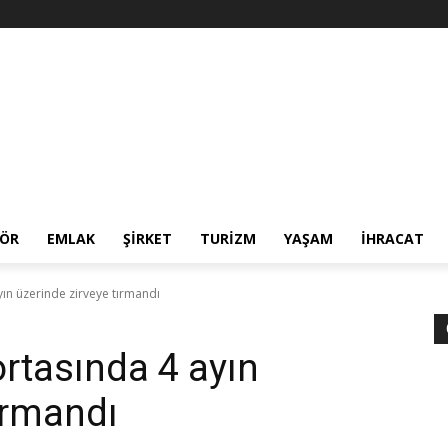
TÖR
EMLAK
ŞİRKET
TURİZM
YAŞAM
İHRACAT
ayın üzerinde zirveye tırmandı
 ortasında 4 ayın
ırmandı