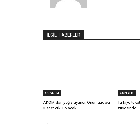
İLGİLİ HABERLER
GÜNDEM
GÜNDEM
AKOM’dan yağış uyarısı: Önümüzdeki
Türkiye tüket
3 saat etkili olacak
zirvesinde