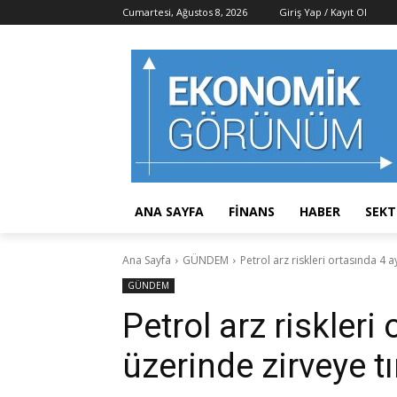
Cumartesi, Ağustos 8, 2026
Giriş Yap / Kayıt Ol
ANA SAYFA
FİNANS
HABER
SEK
Ana Sayfa
GÜNDEM
Petrol arz riskleri ortasında 4 
GÜNDEM
Petrol arz riskleri
üzerinde zirveye t