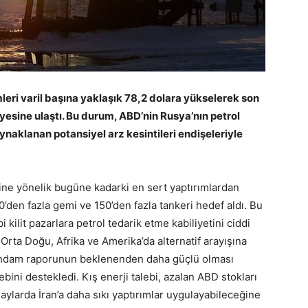
leri varil başına yaklaşık 78,2 dolara yükselerek son
yesine ulaştı. Bu durum, ABD’nin Rusya’nın petrol
naklanan potansiyel arz kesintileri endişeleriyle
ne yönelik bugüne kadarki en sert yaptırımlardan
80’den fazla gemi ve 150’den fazla tankeri hedef aldı. Bu
i kilit pazarlara petrol tedarik etme kabiliyetini ciddi
 Orta Doğu, Afrika ve Amerika’da alternatif arayışına
stihdam raporunun beklenenden daha güçlü olması
bini destekledi. Kış enerji talebi, azalan ABD stokları
ylarda İran’a daha sıkı yaptırımlar uygulayabileceğine